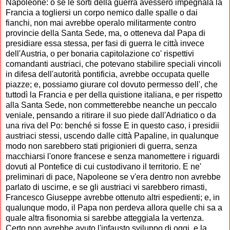
Napoleone: o se le sorti della guerra avessero impegnala la
Francia a togliersi un corpo nemico dalle spalle o dai
fianchi, non mai avrebbe operalo militarmente contro
provincie della Santa Sede, ma, o otteneva dal Papa di
presidiare essa stessa, per fasi di guerra le città invece
dell'Austria, o per bonaria capitolazione co' rispettivi
comandanti austriaci, che potevano stabilire speciali vincoli
in difesa dell'autorità pontificia, avrebbe occupata quelle
piazze; e, possiamo giurare col dovuto permesso dell', che
tuttodì la Francia e per della quistione italiana, e per rispetto
alla Santa Sede, non commetterebbe neanche un peccalo
veniale, pensando a ritirare il suo piede dall'Adriatico o da
una riva del Po: benché si fosse E in questo caso, i presidii
austriaci stessi, uscendo dalle città Papaline, in qualunque
modo non sarebbero stati prigionieri di guerra, senza
macchiarsi l'onore francese e senza manomettere i riguardi
dovuti al Pontefice di cui custodivano il territorio. E ne'
preliminari di pace, Napoleone se v'era dentro non avrebbe
parlato di uscirne, e se gli austriaci vi sarebbero rimasti,
Francesco Giuseppe avrebbe ottenuto altri espedienti; e, in
qualunque modo, il Papa non perdeva allora quelle chi sa a
quale altra fisonomia si sarebbe atteggiala la vertenza.
Certo non avrebbe avuto l'infausto sviluppo di oggi, e la