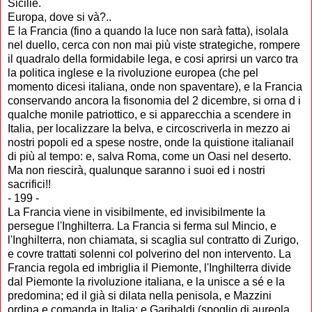
Sicilie.
Europa, dove si và?..
E la Francia (fino a quando la luce non sarà fatta), isolala
nel duello, cerca con non mai più viste strategiche, rompere
il quadralo della formidabile lega, e cosi aprirsi un varco tra
la politica inglese e la rivoluzione europea (che pel
momento dicesi italiana, onde non spaventare), e la Francia
conservando ancora la fisonomia del 2 dicembre, si orna d i
qualche monile patriottico, e si apparecchia a scendere in
Italia, per localizzare la belva, e circoscriverla in mezzo ai
nostri popoli ed a spese nostre, onde la quistione italianail
di più al tempo: e, salva Roma, come un Oasi nel deserto.
Ma non riescirà, qualunque saranno i suoi ed i nostri
sacrifici!!
- 199 -
La Francia viene in visibilmente, ed invisibilmente la
persegue l'Inghilterra. La Francia si ferma sul Mincio, e
l'Inghilterra, non chiamata, si scaglia sul contratto di Zurigo,
e covre trattati solenni col polverino del non intervento. La
Francia regola ed imbriglia il Piemonte, l'Inghilterra divide
dal Piemonte la rivoluzione italiana, e la unisce a sé e la
predomina; ed il già si dilata nella penisola, e Mazzini
ordina e comanda in Italia; e Garibaldi (spoglio di aureola