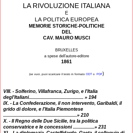
LA RIVOLUZIONE ITALIANA
E
LA POLITICA EUROPEA
MEMORIE STORICHE-POLITICHE
DEL
CAV. MAURO MUSCI
BRUXELLES
a spese dell'autore-editore
1861
)
(se vuoi, puoi scaricare il testo in formato
ODT
o
PDF
VIII. - Solferino, Villafranca, Zurigo, e l'Italia
degl'Italiani
..............................................
» 194
IX. - La Confederazione, il non intervento, Garibaldi, il
grido di dolore, e l'Italia Piemontese
..............................................................» 210
X. - Il Regno delle Due Sicilie, tra la politica
conservatrice e le concessioni
..................
» 231
XI. - La diplomazia, Castelfidardo, Gaeta, il colloquio di