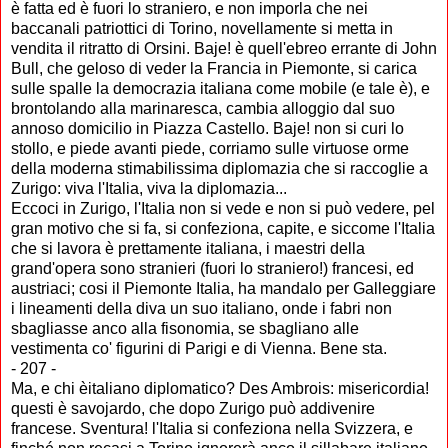
è fatta ed è fuori lo straniero, e non imporla che nei
baccanali patriottici di Torino, novellamente si metta in
vendita il ritratto di Orsini. Baje! è quell'ebreo errante di John
Bull, che geloso di veder la Francia in Piemonte, si carica
sulle spalle la democrazia italiana come mobile (e tale è), e
brontolando alla marinaresca, cambia alloggio dal suo
annoso domicilio in Piazza Castello. Baje! non si curi lo
stollo, e piede avanti piede, corriamo sulle virtuose orme
della moderna stimabilissima diplomazia che si raccoglie a
Zurigo: viva l'Italia, viva la diplomazia...
Eccoci in Zurigo, l'Italia non si vede e non si può vedere, pel
gran motivo che si fa, si confeziona, capite, e siccome l'Italia
che si lavora è prettamente italiana, i maestri della
grand'opera sono stranieri (fuori lo straniero!) francesi, ed
austriaci; cosi il Piemonte Italia, ha mandalo per Galleggiare
i lineamenti della diva un suo italiano, onde i fabri non
sbagliasse anco alla fisonomia, se sbagliano alle
vestimenta co' figurini di Parigi e di Vienna. Bene sta.
- 207 -
Ma, e chi èitaliano diplomatico? Des Ambrois: misericordia!
questi è savojardo, che dopo Zurigo può addivenire
francese. Sventura! l'Italia si confeziona nella Svizzera, e