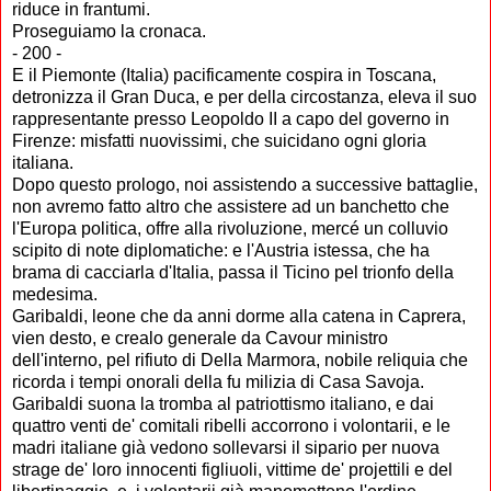
riduce in frantumi.
Proseguiamo la cronaca.
- 200 -
E il Piemonte (Italia) pacificamente cospira in Toscana,
detronizza il Gran Duca, e per della circostanza, eleva il suo
rappresentante presso Leopoldo II a capo del governo in
Firenze: misfatti nuovissimi, che suicidano ogni gloria
italiana.
Dopo questo prologo, noi assistendo a successive battaglie,
non avremo fatto altro che assistere ad un banchetto che
l'Europa politica, offre alla rivoluzione, mercé un colluvio
scipito di note diplomatiche: e l'Austria istessa, che ha
brama di cacciarla d'Italia, passa il Ticino pel trionfo della
medesima.
Garibaldi, leone che da anni dorme alla catena in Caprera,
vien desto, e crealo generale da Cavour ministro
dell'interno, pel rifiuto di Della Marmora, nobile reliquia che
ricorda i tempi onorali della fu milizia di Casa Savoja.
Garibaldi suona la tromba al patriottismo italiano, e dai
quattro venti de' comitali ribelli accorrono i volontarii, e le
madri italiane già vedono sollevarsi il sipario per nuova
strage de' loro innocenti figliuoli, vittime de' projettili e del