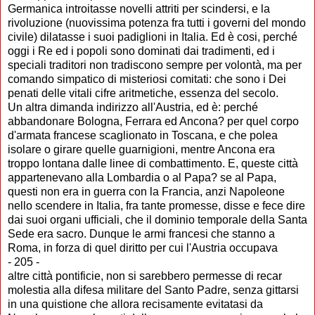
Germanica introitasse novelli attriti per scindersi, e la
rivoluzione (nuovissima potenza fra tutti i governi del mondo
civile) dilatasse i suoi padiglioni in Italia. Ed è cosi, perché
oggi i Re ed i popoli sono dominati dai tradimenti, ed i
speciali traditori non tradiscono sempre per volontà, ma per
comando simpatico di misteriosi comitati: che sono i Dei
penati delle vitali cifre aritmetiche, essenza del secolo.
Un altra dimanda indirizzo all'Austria, ed è: perché
abbandonare Bologna, Ferrara ed Ancona? per quel corpo
d'armata francese scaglionato in Toscana, e che polea
isolare o girare quelle guarnigioni, mentre Ancona era
troppo lontana dalle linee di combattimento. E, queste città
appartenevano alla Lombardia o al Papa? se al Papa,
questi non era in guerra con la Francia, anzi Napoleone
nello scendere in Italia, fra tante promesse, disse e fece dire
dai suoi organi ufficiali, che il dominio temporale della Santa
Sede era sacro. Dunque le armi francesi che stanno a
Roma, in forza di quel diritto per cui l'Austria occupava
- 205 -
altre città pontificie, non si sarebbero permesse di recar
molestia alla difesa militare del Santo Padre, senza gittarsi
in una quistione che allora recisamente evitatasi da