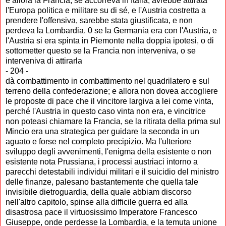
e allora la Francia, se accorreva in Italia, avrebbe attirata
l'Europa politica e militare su di sé, e l'Austria costretta a
prendere l'offensiva, sarebbe stata giustificata, e non
perdeva la Lombardia. 0 se la Germania era con l'Austria, e
l'Austria si era spinta in Piemonte nella doppia ipotesi, o di
sottometter questo se la Francia non interveniva, o se
interveniva di attirarla
- 204 -
dà combattimento in combattimento nel quadrilatero e sul
terreno della confederazione; e allora non dovea accogliere
le proposte di pace che il vincitore largiva a lei come vinta,
perché l'Austria in questo caso vinta non era, e vincitrice
non poteasi chiamare la Francia, se la ritirata della prima sul
Mincio era una strategica per guidare la seconda in un
aguato e forse nel completo precipizio. Ma l'ulteriore
sviluppo degli avvenimenti, l'enigma della esistente o non
esistente nota Prussiana, i processi austriaci intorno a
parecchi detestabili individui militari e il suicidio del ministro
delle finanze, palesano bastantemente che quella tale
invisibile dietroguardia, della quale abbiam discorso
nell'altro capitolo, spinse alla difficile guerra ed alla
disastrosa pace il virtuosissimo Imperatore Francesco
Giuseppe, onde perdesse la Lombardia, e la temuta unione