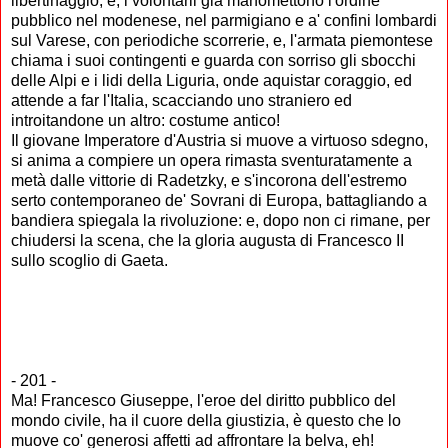
libertinaggio, e, i volontarii già manomettono l'ordine
pubblico nel modenese, nel parmigiano e a' confini lombardi
sul Varese, con periodiche scorrerie, e, l'armata piemontese
chiama i suoi contingenti e guarda con sorriso gli sbocchi
delle Alpi e i lidi della Liguria, onde aquistar coraggio, ed
attende a far l'Italia, scacciando uno straniero ed
introitandone un altro: costume antico!
Il giovane Imperatore d'Austria si muove a virtuoso sdegno,
si anima a compiere un opera rimasta sventuratamente a
metà dalle vittorie di Radetzky, e s'incorona dell'estremo
serto contemporaneo de' Sovrani di Europa, battagliando a
bandiera spiegala la rivoluzione: e, dopo non ci rimane, per
chiudersi la scena, che la gloria augusta di Francesco II
sullo scoglio di Gaeta.
- 201 -
Ma! Francesco Giuseppe, l'eroe del diritto pubblico del
mondo civile, ha il cuore della giustizia, è questo che lo
muove co' generosi affetti ad affrontare la belva, eh!