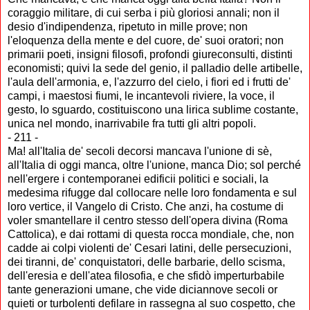
coraggio militare, di cui serba i più gloriosi annali; non il
desio d'indipendenza, ripetuto in mille prove; non
l'eloquenza della mente e del cuore, de' suoi oratori; non
primarii poeti, insigni filosofi, profondi giureconsulti, distinti
economisti; quivi la sede del genio, il palladio delle artibelle,
l'aula dell'armonia, e, l'azzurro del cielo, i fiori ed i frutti de'
campi, i maestosi fiumi, le incantevoli riviere, la voce, il
gesto, lo sguardo, costituiscono una lirica sublime costante,
unica nel mondo, inarrivabile fra tutti gli altri popoli.
- 211 -
Ma! all'Italia de' secoli decorsi mancava l'unione di sè,
all'Italia di oggi manca, oltre l'unione, manca Dio; sol perché
nell'ergere i contemporanei edificii politici e sociali, la
medesima rifugge dal collocare nelle loro fondamenta e sul
loro vertice, il Vangelo di Cristo. Che anzi, ha costume di
voler smantellare il centro stesso dell'opera divina (Roma
Cattolica), e dai rottami di questa rocca mondiale, che, non
cadde ai colpi violenti de' Cesari latini, delle persecuzioni,
dei tiranni, de' conquistatori, delle barbarie, dello scisma,
dell'eresia e dell'atea filosofia, e che sfidò imperturbabile
tante generazioni umane, che vide diciannove secoli or
quieti or turbolenti defilare in rassegna al suo cospetto, che