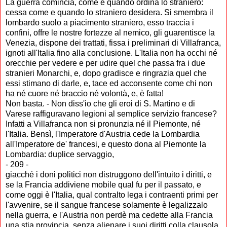
La guerra comincia, come e quando ordina lo straniero:
cessa come e quando lo straniero desidera. Si smembra il
lombardo suolo a piacimento straniero, esso traccia i
confini, offre le nostre fortezze al nemico, gli guarentisce la
Venezia, dispone dei trattati, fissa i preliminari di Villafranca,
ignoti all'Italia fino alla conclusione. L'Italia non ha occhi né
orecchie per vedere e per udire quel che passa fra i due
stranieri Monarchi, e, dopo gradisce e ringrazia quel che
essi stimano di darle, e, tace ed acconsente come chi non
ha né cuore né braccio né volontà, e, è fatta!
Non basta. - Non diss'io che gli eroi di S. Martino e di
Varese raffiguravano legioni al semplice servizio francese?
Infatti a Villafranca non si pronunzia né il Piemonte, né
l'Italia. Bensì, l'Imperatore d'Austria cede la Lombardia
all'Imperatore de' francesi, e questo dona al Piemonte la
Lombardia: duplice servaggio,
- 209 -
giacché i doni politici non distruggono dell'intuito i diritti, e
se la Francia addiviene mobile qual fu per il passato, e
come oggi è l'Italia, qual contralto lega i contraenti primi per
l'avvenire, se il sangue francese solamente è legalizzalo
nella guerra, e l'Austria non perdè ma cedette alla Francia
una stia provincia, senza alienare i suoi diritti colla clausola