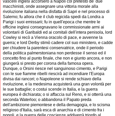
vascelli inglesi accorsero a Napoli col pretesto de' due
macchinisti, onde assegnare una vittoria morale alla
rivoluzione italiana nella disfatta di Sapri e nel processo di
Salerno; fu allora che il club regicida spedi da Londra a
Parigi i suoi emissarii; fu in quell'epoca che mentre le
officine inglesi consegnavano le commissionate armi ai
volontarii di Garibaldi ed ai comitali dell'intera penisola, lord
Cowley si recò a Vienna oracolo di pace, e avvenne la
guerra; e lord Derby stimò cadere col suo ministero, e cadde
per chiudere la parentesi conservatrice, onde il periodo
della politica palmerstoniana non perdesse il senso ed il
concetto fino al punto finale, che non e giunto ancora, e non
giungerà si presto per corona della famosa opera.
Dunque, o Orsini riesce nel sanguinoso cimento, e Parigi
con le sue fiamme ribelli riescirà ad incendiare l'Europa
divisa dai rancori; o Napoleone si rende schiavo della
rivoluzione, e la medesima acquisterà una gran volontà per
le sue battaglie; o costui scende in Italia, e la guerra
europea è dichiarata; o si affaccia sul Reno, e si otterrà una
seconda Waterloo; o abbandona il Papato preda
dell'ambizione piemontese e della demagogia, e lo scisma
religioso d'Italia, sarà esca di anarchia e di cimento fra i
popoli, e la guerra delle coscienze addiverrà trionfo al