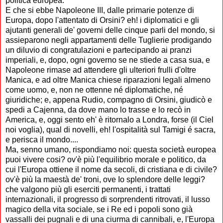
politica europea.
E che si ebbe Napoleone III, dalle primarie potenze di
Europa, dopo l'attentato di Orsini? eh! i diplomatici e gli
ajutanti generali de' governi delle cinque parli del mondo, si
assieparono negli appartamenti delle Tuglierie prodigando
un diluvio di congratulazioni e partecipando ai pranzi
imperiali, e, dopo, ogni governo se ne stiede a casa sua, e
Napoleone rimase ad attendere gli ulteriori frulli d'oltre
Manica, e ad oltre Manica chiese riparazioni legali almeno
come uomo, e, non ne ottenne né diplomatiche, né
giuridiche; e, appena Rudio, compagno di Orsini, giudicò e
spedi a Cajenna, da dove mano lo trasse e lo recò in
America, e, oggi sento eh' è ritornalo a Londra, forse (il Ciel
noi voglia), qual di novelli, eh! l'ospitalità sul Tamigi é sacra,
e perisca il mondo....
Ma, senno umano, rispondiamo noi: questa società europea
puoi vivere cosi? ov'è più l'equilibrio morale e politico, da
cui l'Europa ottiene il nome da secoli, di cristiana e di civile?
ov'è più la maestà de' troni, ove Io splendore delle leggi?
che valgono più gli eserciti permanenti, i trattati
internazionali, il progresso di sorprendenti ritrovati, il lusso
magico della vita sociale, se i Re ed i popoli sono già
vassalli dei pugnali e di una ciurma di cannibali, e, l'Europa