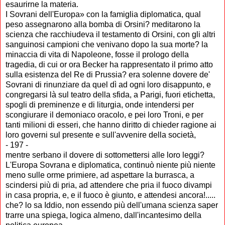
esaurirne la materia.
I Sovrani dell'Europa» con la famiglia diplomatica, qual
peso assegnarono alla bomba di Orsini? meditarono la
scienza che racchiudeva il testamento di Orsini, con gli altri
sanguinosi campioni che venivano dopo la sua morte? la
minaccia di vita di Napoleone, fosse il prologo della
tragedia, di cui or ora Becker ha rappresentato il primo atto
sulla esistenza del Re di Prussia? era solenne dovere de'
Sovrani di rinunziare da quel dì ad ogni loro disappunto, e
congregarsi là sul teatro della sfida, a Parigi, fuori etichetta,
spogli di preminenze e di liturgia, onde intendersi per
scongiurare il demoniaco oracolo, e pei loro Troni, e per
tanti milioni di esseri, che hanno diritto di chieder ragione ai
loro governi sul presente e sull'avvenire della società,
- 197 -
mentre serbano il dovere di sottomettersi alle loro leggi?
L'Europa Sovrana e diplomatica, continuò niente più niente
meno sulle orme primiere, ad aspettare la burrasca, a
scindersi più di pria, ad attendere che pria il fuoco divampi
in casa propria, e, e il fuoco è giunto, e attendesi ancora!.....
che? lo sa Iddio, non essendo più dell'umana scienza saper
trarre una spiega, logica almeno, dall'incantesimo della