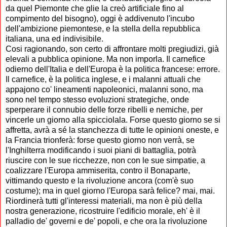
da quel Piemonte che glie la creò artificiale fino al
compimento del bisogno), oggi è addivenuto l'incubo
dell'ambizione piemontese, e la stella della repubblica
italiana, una ed indivisibile.
Cosi ragionando, son certo di affrontare molti pregiudizi, già
elevali a pubblica opinione. Ma non imporla. Il carnefice
odierno dell'Italia e dell'Europa è la politica francese: errore.
Il carnefice, è la politica inglese, e i malanni attuali che
appajono co' lineamenti napoleonici, malanni sono, ma
sono nel tempo stesso evoluzioni strategiche, onde
sperperare il connubio delle forze ribelli e nemiche, per
vincerle un giorno alla spicciolala. Forse questo giorno se si
affretta, avrà a sé la stanchezza di tutte le opinioni oneste, e
la Francia trionferà: forse questo giorno non verrà, se
l'Inghilterra modificando i suoi piani di battaglia, potrà
riuscire con le sue ricchezze, non con le sue simpatie, a
coalizzare l'Europa ammiserita, contro il Bonaparte,
vittimando questo e la rivoluzione ancora (com'è suo
costume); ma in quel giorno l'Europa sarà felice? mai, mai.
Riordinerà tutti gl'interessi materiali, ma non è più della
nostra generazione, ricostruire l'edificio morale, eh' è il
palladio de' governi e de' popoli, e che ora la rivoluzione