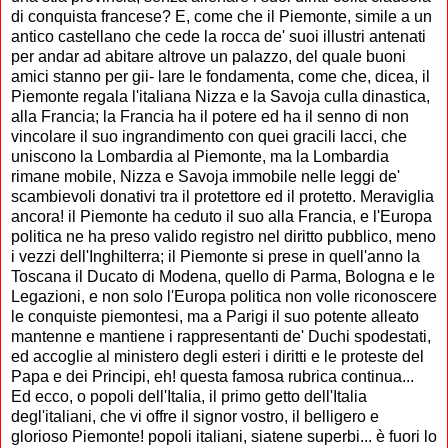
di conquista francese? E, come che il Piemonte, simile a un
antico castellano che cede la rocca de' suoi illustri antenati
per andar ad abitare altrove un palazzo, del quale buoni
amici stanno per gii- lare le fondamenta, come che, dicea, il
Piemonte regala l'italiana Nizza e la Savoja culla dinastica,
alla Francia; la Francia ha il potere ed ha il senno di non
vincolare il suo ingrandimento con quei gracili lacci, che
uniscono la Lombardia al Piemonte, ma la Lombardia
rimane mobile, Nizza e Savoja immobile nelle leggi de'
scambievoli donativi tra il protettore ed il protetto. Meraviglia
ancora! il Piemonte ha ceduto il suo alla Francia, e l'Europa
politica ne ha preso valido registro nel diritto pubblico, meno
i vezzi dell'Inghilterra; il Piemonte si prese in quell'anno la
Toscana il Ducato di Modena, quello di Parma, Bologna e le
Legazioni, e non solo l'Europa politica non volle riconoscere
le conquiste piemontesi, ma a Parigi il suo potente alleato
mantenne e mantiene i rappresentanti de' Duchi spodestati,
ed accoglie al ministero degli esteri i diritti e le proteste del
Papa e dei Principi, eh! questa famosa rubrica continua...
Ed ecco, o popoli dell'Italia, il primo getto dell'Italia
degl'italiani, che vi offre il signor vostro, il belligero e
glorioso Piemonte! popoli italiani, siatene superbi... è fuori lo