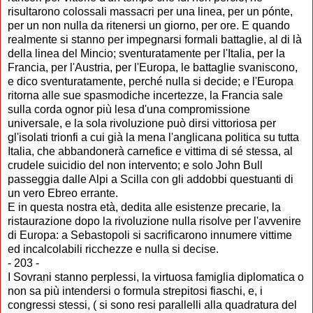
risultarono colossali massacri per una linea, per un pónte,
per un non nulla da ritenersi un giorno, per ore. E quando
realmente si stanno per impegnarsi formali battaglie, al di là
della linea del Mincio; sventuratamente per l'Italia, per la
Francia, per l'Austria, per l'Europa, le battaglie svaniscono,
e dico sventuratamente, perché nulla si decide; e l'Europa
ritorna alle sue spasmodiche incertezze, la Francia sale
sulla corda ognor più lesa d'una compromissione
universale, e la sola rivoluzione può dirsi vittoriosa per
gl'isolati trionfi a cui già la mena l'anglicana politica su tutta
Italia, che abbandonerà carnefice e vittima di sé stessa, al
crudele suicidio del non intervento; e solo John Bull
passeggia dalle Alpi a Scilla con gli addobbi questuanti di
un vero Ebreo errante.
E in questa nostra età, dedita alle esistenze precarie, la
ristaurazione dopo la rivoluzione nulla risolve per l'avvenire
di Europa: a Sebastopoli si sacrificarono innumere vittime
ed incalcolabili ricchezze e nulla si decise.
- 203 -
I Sovrani stanno perplessi, la virtuosa famiglia diplomatica o
non sa più intendersi o formula strepitosi fiaschi, e, i
congressi stessi, ( si sono resi parallelli alla quadratura del