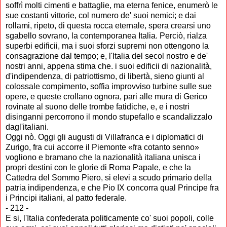
soffrì molti cimenti e battaglie, ma eterna fenice, enumerò le
sue costanti vittorie, col numero de' suoi nemici; e dai
rollami, ripeto, di questa rocca eternale, spera crearsi uno
sgabello sovrano, la contemporanea Italia. Perciò, rialza
superbi edificii, ma i suoi sforzi supremi non ottengono la
consagrazione dal tempo; e, l'Italia del secol nostro e de'
nostri anni, appena stima che. i suoi edificii di nazionalità,
d'indipendenza, di patriottismo, di libertà, sieno giunti al
colossale compimento, soffia improvviso turbine sulle sue
opere, e queste crollano ognora, pari alle mura di Gerico
rovinate al suono delle trombe fatidiche, e, e i nostri
disinganni percorrono il mondo stupefallo e scandalizzalo
dagl'italiani.
Oggi nò. Oggi gli augusti di Villafranca e i diplomatici di
Zurigo, fra cui accorre il Piemonte «fra cotanto senno»
vogliono e bramano che la nazionalità italiana unisca i
propri destini con le glorie di Roma Papale, e che la
Cattedra del Sommo Piero, si elevi a scudo primario della
patria indipendenza, e che Pio IX concorra qual Principe fra
i Principi italiani, al patto federale.
- 212 -
E si, l'Italia confederata politicamente co' suoi popoli, colle