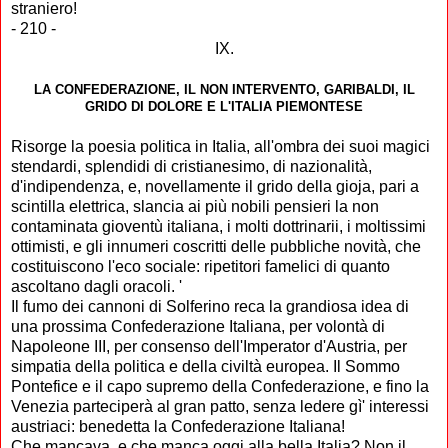
straniero!
- 210 -
IX.
LA CONFEDERAZIONE, IL NON INTERVENTO, GARIBALDI, IL
GRIDO DI DOLORE E L'ITALIA PIEMONTESE
Risorge la poesia
politica in Italia, all'ombra dei suoi magici
stendardi, splendidi di cristianesimo, di nazionalità,
d'indipendenza, e, novellamente il grido della gioja, pari a
scintilla elettrica, slancia ai più nobili pensieri la non
contaminata gioventù italiana, i molti dottrinarii, i moltissimi
ottimisti, e gli innumeri coscritti delle pubbliche novità, che
costituiscono l'eco sociale: ripetitori famelici di quanto
ascoltano dagli oracoli. '
Il fumo dei cannoni di Solferino reca la grandiosa idea di
una prossima Confederazione Italiana, per volontà di
Napoleone III, per consenso dell'Imperator d'Austria, per
simpatia della politica e della civiltà europea. Il Sommo
Pontefice e il capo supremo della Confederazione, e fino la
Venezia parteciperà al gran patto, senza ledere gì' interessi
austriaci: benedetta la Confederazione Italiana!
Che mancava, e che manca oggi alla bella Italia? Non il