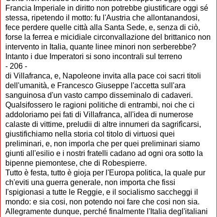
Francia Imperiale in diritto non potrebbe giustificare oggi sé
stessa, ripetendo il motto: fu l'Austria che allontanandosi,
fece perdere quelle città alla Santa Sede, e, senza di ciò,
forse la ferrea e micidiale circonvallazione del brittanico non
intervento in Italia, quante linee minori non serberebbe?
Intanto i due Imperatori si sono incontrali sul terreno
- 206 -
di Villafranca, e, Napoleone invita alla pace coi sacri titoli
dell'umanità, e Francesco Giuseppe l'accetta sull'ara
sanguinosa d'un vasto campo disseminalo di cadaveri.
Qualsifossero le ragioni politiche di entrambi, noi che ci
addoloriamo pei fati di Villafranca, all'idea di numerose
calaste di vittime, preludii di altre innumeri da sagrifìcarsi,
giustifichiamo nella storia col titolo di virtuosi quei
preliminari, e, non imporla che per quei preliminari siamo
giunti all'esilio e i nostri fratelli cadano ad ogni ora sotto la
bipenne piemontese, che di Robespierre.
Tutto è festa, tutto è gioja per l'Europa politica, la quale pur
ch'eviti una guerra generale, non importa che fissi
I'spigionasi a tutte le Reggie, e il socialismo saccheggi il
mondo: e sia cosi, non potendo noi fare che cosi non sia.
Allegramente dunque, perché finalmente l'Italia degl'italiani