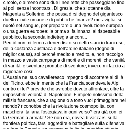
circolo, o almeno sono due linee rette che passeggiano fino
ai poli senza incontrarsi. Di grazia, che si ottenne dia
Magenta a Solferino, che possa dirsi degno del gigantesco
duello di vile umane e di pubbliche finanze? meraviglia! si
nuotò nel sangue, per preparare o una rivoluzione europea
o una guerra europea: la prima si fa innanzi al rispettabile
pubblico, la seconda indietregia ancora...
Perciò non mi fermo a tener discorso dello slancio francese,
della costanza austriaca e dell'ardire italiano (degno di
miglior causa), sol perché medito e medito, e, non raccolgo
in mezzo a vasta campagna di morti e di morenti, che vanità
di vanità, e sventure pronube di sventure; invece mi faccio a
ragionare cosi:
L'Austria nel suo cavalleresco impegno di accorrere al di là
del Ticino, ebbe in mente che la Francia scendeva le Alpi
contro di lei? previde che avrebbe dovuto affrontare, oltre la
impassibile volontà di Napoleone, F impelo notissimo della
milizia francese, che a ragione o a torto vuol primeggiare nel
mondo? riconobbe che la rivoluzione cosmopolita, con
maschera italiana l'ostegiava in ogni verso? era già con lei
la Germania armata? Se non era, dovea bivaccarsi sulla
frontiera politica, farsi aggredire e battagliare sulla difensiva;