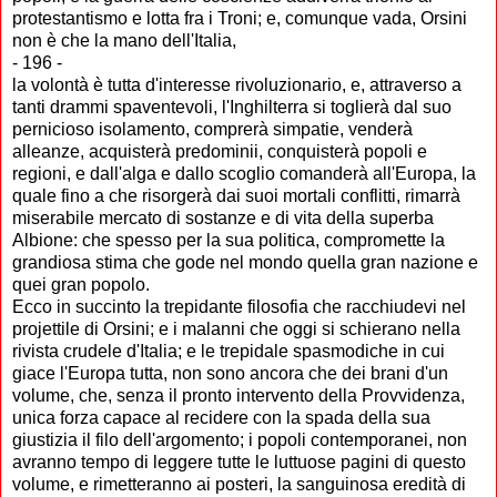
protestantismo e lotta fra i Troni; e, comunque vada, Orsini
non è che la mano dell'Italia,
- 196 -
la volontà è tutta d'interesse rivoluzionario, e, attraverso a
tanti drammi spaventevoli, l'Inghilterra si toglierà dal suo
pernicioso isolamento, comprerà simpatie, venderà
alleanze, acquisterà predominii, conquisterà popoli e
regioni, e dall'alga e dallo scoglio comanderà all'Europa, la
quale fino a che risorgerà dai suoi mortali conflitti, rimarrà
miserabile mercato di sostanze e di vita della superba
Albione: che spesso per la sua politica, compromette la
grandiosa stima che gode nel mondo quella gran nazione e
quei gran popolo.
Ecco in succinto la trepidante filosofia che racchiudevi nel
projettile di Orsini; e i malanni che oggi si schierano nella
rivista crudele d'Italia; e le trepidale spasmodiche in cui
giace l'Europa tutta, non sono ancora che dei brani d'un
volume, che, senza il pronto intervento della Provvidenza,
unica forza capace al recidere con la spada della sua
giustizia il filo dell'argomento; i popoli contemporanei, non
avranno tempo di leggere tutte le luttuose pagini di questo
volume, e rimetteranno ai posteri, la sanguinosa eredità di