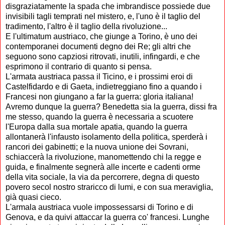
disgraziatamente la spada che imbrandisce possiede due
invisibili tagli temprati nel mistero, e, l'uno è il taglio del
tradimento, l'altro è il taglio della rivoluzione...
E l'ultimatum austriaco, che giunge a Torino, è uno dei
contemporanei documenti degno dei Re; gli altri che
seguono sono capziosi ritrovati, inutili, infingardi, e che
esprimono il contrario di quanto si pensa.
L'armata austriaca passa il Ticino, e i prossimi eroi di
Castelfidardo e di Gaeta, indietreggiano fino a quando i
Francesi non giungano a far la guerra: gloria italiana!
Avremo dunque la guerra? Benedetta sia la guerra, dissi fra
me stesso, quando la guerra è necessaria a scuotere
l'Europa dalla sua mortale apatia, quando la guerra
allontanerà l'infausto isolamento della politica, sperderà i
rancori dei gabinetti; e la nuova unione dei Sovrani,
schiaccerà la rivoluzione, manomettendo chi la regge e
guida, e finalmente segnerà alle incerte e cadenti orme
della vita sociale, la via da percorrere, degna di questo
povero secol nostro straricco di lumi, e con sua meraviglia,
già quasi cieco.
L'armala austriaca vuole impossessarsi di Torino e di
Genova, e da quivi attaccar la guerra co' francesi. Lunghe