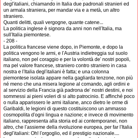
degl'italiani, chiamando in Italia due padronali stranieri ed
un armala straniera, per mandar via e a metà, un altro
straniero.
Quanti delitti, quali vergogne, quante catene...
La politica inglese è signora da anni non nell'Italia, ma
sull'Italia piemontese.
- 208 -
La politica francese viene dopo, in Piemonte, e dopo la
politica vengono le armi, e l'Austria indietreggia sul suolo
italiano, non pel coraggio e per la volontà de' nostri popoli,
ma pel valore francese, straniero contro straniero in casa
nostra e l'Italia degl'italiani è fatta; e una colonna
piemontese isolata appare nella gagliarda tenzone, non più
né meno che una misera legione al comando, agli ordini e
al servizio della Francia già padrona de' nostri destini, e noi
sommessi ai pieni voleri di si alto patrocinio. E affinché poco
o nulla apparissero le armi italiane, anco dietro le orme di
Garibaldi, le legioni di questo costituiscono un ammasso
cosmopolita d'ogni lingua e nazione; e invece di movimento
italiano, rappresenta alla storia ed ai contemporanei, non
altro, che l'assieme della rivoluzione europea, per far l'Italia
degl'italiani: Oh! l'orgoglio, ed il prestigio nazionale....