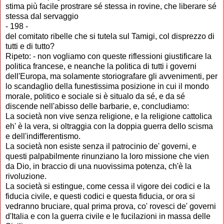
stima più facile prostrare sé stessa in rovine, che liberare sé
stessa dal servaggio
- 198 -
del comitato ribelle che si tutela sul Tamigi, col disprezzo di
tutti e di tutto?
Ripeto: - non vogliamo con queste riflessioni giustificare la
politica francese, e neanche la politica di tutti i governi
dell'Europa, ma solamente storiografare gli avvenimenti, per
lo scandaglio della funestissima posizione in cui il mondo
morale, politico e sociale si è situalo da sé, e da sé
discende nell'abisso delle barbarie, e, concludiamo:
La società non vive senza religione, e la religione cattolica
eh' è la vera, si oltraggia con la doppia guerra dello scisma
e dell'indifferentismo.
La società non esiste senza il patrocinio de' governi, e
questi palpabilmente rinunziano la loro missione che vien
da Dio, in braccio di una nuovissima potenza, ch'è la
rivoluzione.
La società si estingue, come cessa il vigore dei codici e la
fiducia civile, e questi codici e questa fiducia, or ora si
vedranno bruciare, qual prima prova, co' rovesci de' governi
d'Italia e con la guerra civile e le fucilazioni in massa delle