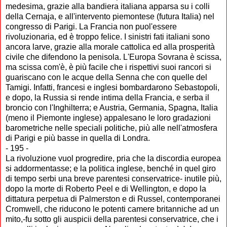
medesima, grazie alla bandiera italiana apparsa su i colli
della Cernaja, e all'intervento piemontese (futura Italia) nel
congresso di Parigi. La Francia non puol'essere
rivoluzionaria, ed è troppo felice. I sinistri fati italiani sono
ancora larve, grazie alla morale cattolica ed alla prosperità
civile che difendono la penisola. L'Europa Sovrana è scissa,
ma scissa com'è, è più facile che i rispettivi suoi rancori si
guariscano con le acque della Senna che con quelle del
Tamigi. Infatti, francesi e inglesi bombardarono Sebastopoli,
e dopo, la Russia si rende intima della Francia, e serba il
broncio con l'Inghilterra; e Austria, Germania, Spagna, Italia
(meno il Piemonte inglese) appalesano le loro gradazioni
barometriche nelle speciali politiche, più alle nell'atmosfera
di Parigi e più basse in quella di Londra.
- 195 -
La rivoluzione vuol progredire, pria che la discordia europea
si addormentasse; e la politica inglese, benché in quel giro
di tempo serbi una breve parentesi conservatrice- inutile più,
dopo la morte di Roberto Peel e di Wellington, e dopo la
dittatura perpetua di Palmerston e di Russel, contemporanei
Cromwell, che riducono le potenti camere britanniche ad un
mito,-fu sotto gli auspicii della parentesi conservatrice, che i