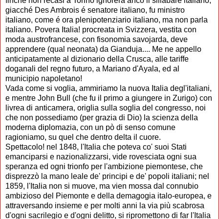
finché non recasi a Torino ignorerà anco il sillabare italiano,
giacché Des Ambrois é senatore italiano, fu ministro
italiano, come é ora plenipotenziario italiano, ma non parla
italiano. Povera Italia! procreata in Svizzera, vestita con
moda austrofrancese, con fisonomia savojarda, deve
apprendere (qual neonata) da Gianduja.... Me ne appello
anticipatamente al dizionario della Crusca, alle tariffe
doganali del regno futuro, a Mariano d'Ayala, ed al
municipio napoletano!
Vada come si voglia, ammiriamo la nuova Italia degl'italiani,
e mentre John Bull (che fu il primo a giungere in Zurigo) con
livrea di anticamera, origlia sulla soglia del congresso, noi
che non possediamo (per grazia di Dio) la scienza della
moderna diplomazia, con un pò di senso comune
ragioniamo, su quel che dentro delta il cuore.
Spettacolo! nel 1848, l'Italia che poteva co' suoi Stati
emanciparsi e nazionalizzarsi, vide rovesciata ogni sua
speranza ed ogni trionfo per l'ambizione piemontese, che
disprezzò la mano leale de' principi e de' popoli italiani; nel
1859, l'Italia non si muove, ma vien mossa dal connubio
ambizioso del Piemonte e della demagogia italo-europea, e
attraversando insieme e per molti anni la via più scabrosa
d'ogni sacrilegio e d'ogni delitto, si ripromettono di far l'Italia