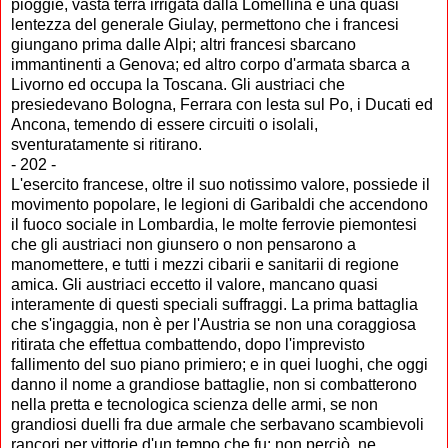
pioggie, vasta terra irrigata dalla Lomellina e una quasi
lentezza del generale Giulay, permettono che i francesi
giungano prima dalle Alpi; altri francesi sbarcano
immantinenti a Genova; ed altro corpo d'armata sbarca a
Livorno ed occupa la Toscana. Gli austriaci che
presiedevano Bologna, Ferrara con lesta sul Po, i Ducati ed
Ancona, temendo di essere circuiti o isolali,
sventuratamente si ritirano.
- 202 -
L'esercito francese, oltre il suo notissimo valore, possiede il
movimento popolare, le legioni di Garibaldi che accendono
il fuoco sociale in Lombardia, le molte ferrovie piemontesi
che gli austriaci non giunsero o non pensarono a
manomettere, e tutti i mezzi cibarii e sanitarii di regione
amica. Gli austriaci eccetto il valore, mancano quasi
interamente di questi speciali suffraggi. La prima battaglia
che s'ingaggia, non è per l'Austria se non una coraggiosa
ritirata che effettua combattendo, dopo l'imprevisto
fallimento del suo piano primiero; e in quei luoghi, che oggi
danno il nome a grandiose battaglie, non si combatterono
nella pretta e tecnologica scienza delle armi, se non
grandiosi duelli fra due armale che serbavano scambievoli
rancori per vittorie d'un tempo che fu: non perciò, ne