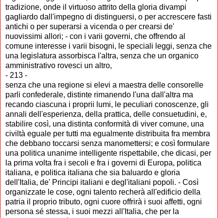
tradizione, onde il virtuoso attrito della gloria divampi
gagliardo dall'impegno di distinguersi, o per accrescere fasti
antichi o per superarsi a vicenda o per crearsi de'
nuovissimi allori; - con i varii governi, che offrendo al
comune interesse i varii bisogni, le speciali leggi, senza che
una legislatura assorbisca l'altra, senza che un organico
amministrativo rovesci un altro,
- 213 -
senza che una regione si elevi a maestra delle consorelle
parli confederale, distinte rimanendo l'una dall'altra ma
recando ciascuna i proprii lumi, le peculiari conoscenze, gli
annali dell'esperienza, della prattica, delle consuetudini, e,
stabilire così, una distinta conformità di viver comune, una
civiltà eguale per tutti ma egualmente distribuita fra membra
che debbano toccarsi senza manomettersi; e così formulare
una politica unanime intelligente rispettabile, che dicasi, per
la prima volta fra i secoli e fra i governi di Europa, politica
italiana, e politica italiana che sia baluardo e gloria
dell'Italia, de' Principi italiani e degl'italiani popoli. - Così
organizzate le cose, ogni talento recherà all'edificio della
patria il proprio tributo, ogni cuore offrirà i suoi affetti, ogni
persona sé stessa, i suoi mezzi all'Italia, che per la