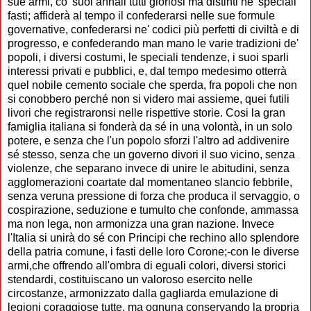
sue armi, co' suoi annali tutti gloriosi ma distinti ne' speciali
fasti; affiderà al tempo il confederarsi nelle sue formule
governative, confederarsi ne' codici più perfetti di civiltà e di
progresso, e confederando man mano le varie tradizioni de'
popoli, i diversi costumi, le speciali tendenze, i suoi sparli
interessi privati e pubblici, e, dal tempo medesimo otterrà
quel nobile cemento sociale che sperda, fra popoli che non
si conobbero perché non si videro mai assieme, quei futili
livori che registraronsi nelle rispettive storie. Cosi la gran
famiglia italiana si fonderà da sé in una volontà, in un solo
potere, e senza che l'un popolo sforzi l'altro ad addivenire
sé stesso, senza che un governo divori il suo vicino, senza
violenze, che separano invece di unire le abitudini, senza
agglomerazioni coartate dal momentaneo slancio febbrile,
senza veruna pressione di forza che produca il servaggio, o
cospirazione, seduzione e tumulto che confonde, ammassa
ma non lega, non armonizza una gran nazione. Invece
l'Italia si unirà do sé con Principi che rechino allo splendore
della patria comune, i fasti delle loro Corone;-con le diverse
armi,che offrendo all'ombra di eguali colori, diversi storici
stendardi, costituiscano un valoroso esercito nelle
circostanze, armonizzato dalla gagliarda emulazione di
legioni coraggiose tutte, ma ognuna conservando la propria