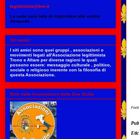
legittimista@live.it
La sede sarà
lieta di rispondere alle vostre
domande.
Siti amici:
I siti amici sono quei gruppi , associazioni o
movimenti legati all'Associazione legittimista
Trono e Altare per diverse ragioni le quali
possono essere: messaggio culturale , politico,
sociale o religioso inerente con la filosofia di
questa Associazione.
Rete delle Associazioni delle Due Sicilie
Font
Pub
Eti