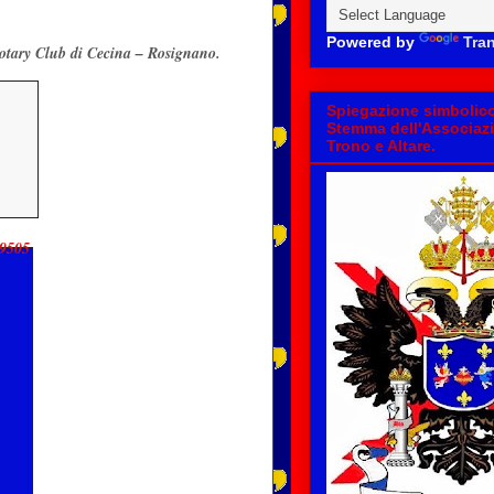
Powered by
Tran
 Rotary Club di Cecina – Rosignano.
Spiegazione simbolico
Stemma dell'Associazi
Trono e Altare.