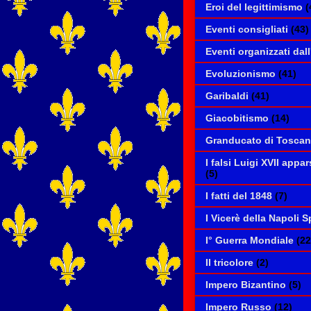
Eroi del legittimismo
(
Eventi consigliati
(43)
Eventi organizzati dall
Evoluzionismo
(41)
Garibaldi
(41)
Giacobitismo
(14)
Granducato di Tosca
I falsi Luigi XVII appa
(5)
I fatti del 1848
(7)
I Vicerè della Napoli 
I° Guerra Mondiale
(22
Il tricolore
(2)
Impero Bizantino
(5)
Impero Russo
(12)