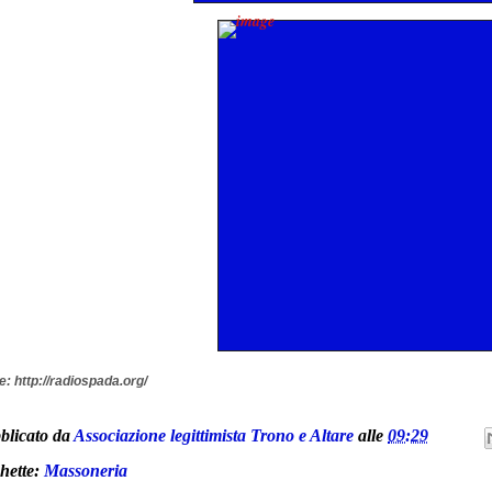
e:
http://radiospada.org/
blicato da
Associazione legittimista Trono e Altare
alle
09:29
chette:
Massoneria