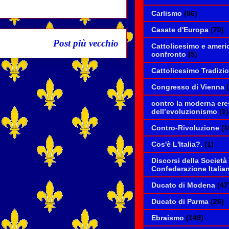
Carlismo
(86)
Casate d'Europa
(70)
Post più vecchio
Cattolicesimo e ameri
confronto
(5)
Cattolicesimo Tradizi
Congresso di Vienna
contro la moderna ere
dell’evoluzionismo
(1)
Contro-Rivoluzione
(1
Cos'è L'Italia?.
(1)
Discorsi della Società
Confederazione Italia
Ducato di Modena
(47
Ducato di Parma
(26)
Ebraismo
(149)