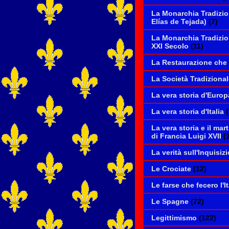
La Monarchia Tradizio
Elías de Tejada)
(7)
La Monarchia Tradizio
XXI Secolo
(11)
La Restaurazione che 
La Società Tradiziona
La vera storia d'Europ
La vera storia d'Italia
La vera storia e il mar
di Francia Luigi XVII
(
La verità sull'Inquisiz
Le Crociate
(12)
Le farse che fecero l'It
Le Spagne
(72)
Legittimismo
(122)