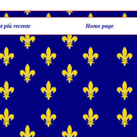
t più recente
Home page