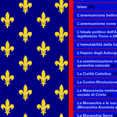
Islam
(53)
L'americanismo bellic
L’americanismo come r
L'ideale politico dell
legittimista Trono e Al
L’immutabilità della t
L'Impero degli Asburg
La caratterizzazione 
gerarchia naturale
(2)
La Civiltà Cattolica
(7
La Contro-Rivoluzione
La Massoneria nemica 
sociale di Cristo
(2)
La Monarchia e le sue
(Monarchia Assoluta e 
La Monarchia Sacra
(8