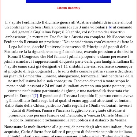
Johann Radetzky
Il 7 aprile Ferdinando II dichiarò guerra all’Austria e stabilì di inviare al nord
un contingente di ben 16mila uomini (di cui 3 mila volontari)
[6]
al comando
del generale Guglielmo Pepe; il 20 aprile, col richiamo dei rispettivi
ambasciatori, la rottura tra Due Sicilie e Austria era completa. Nell’occasione
Ferdinando II emanò un proclama: “Noi consideriamo com’esistente di fatto la
Lega Italiana, dacché l’universale consenso dè Prìncipi e dè popoli della
Penisola ce la fa riguardare come già conchiusa, essendo prossimo a riunirsi in
Roma il Congresso che Noi fummo i primi a proporre; e siamo per essere i
primi a mandarvi i rappresentanti di questa parte della gran famiglia italiana [il
4 aprile erano stati già designati e l’11 si stabilì che essi aderissero comunque
al progetto di lega doganale] … le sorti della comune patria vanno a decidersi
sui piani di Lombardia ...unione, abnegazione, fermezza e l’indipendenza della
nostra bellissima Italia sarà conseguita. Tacciano davanti a tanto scopo le
meno nobili passioni e 24 milioni di italiani avranno una patria potente, un
comune ricchissimo patrimonio di gloria, e una nazionalità rispettata che
peserà in Europa”
[7]
. Il granduca di Toscana Leopoldo II, per suo conto, aveva
già mobilitato 3mila regolari ai quali si erano aggiunti altrettanti volontari,
dallo Stato della Chiesa partirono 7mila regolari e 10mila volontari; invece i
duchi di Modena, Parma e Piacenza fuggirono e le giunte cittadine si
pronunciarono per una fusione col Piemonte; a Venezia Daniele Manin e
Niccolò Tommaseo proclamarono la repubblica e il distacco da Vienna.
Nonostante la mobilitazione alla guerra, da parte degli altri stati italiani, fosse
acquisita, Carlo Alberto fece fallire il progetto di federazione politica italiana,
si limitò infatti a proporre, ai rappresentanti diplomatici a Torino degli altri