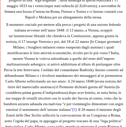
progetto di una “lega doganale“, sulla falsariga di quella realizzata l’11
maggio 1833 tra i venticinque stati tedeschi (il Zollverein); a novembre fu
firmata una bozza d’intesa tra Roma, Firenze e Torino e ci furono contatti con
Napoli e Modena per un allargamento della stessa.
Il momento cruciale per mettere alla prova i progetti di una unione federale
italiana avvenne nell’anno 1848: il 13 marzo, a Vienna, scoppiò
un’insurrezione liberale che chiedeva la Costituzione; appena giunta la
notizia, il 17 insorge Venezia e poi, dal 18 al 22 marzo [le Cinque giornate]
Milano; i borghesi milanesi erano esasperati dagli austriaci i quali
mortificavano le loro attività economiche, rivolte per lo più verso l’Italia,
mentre Vienna le voleva subordinate a quelle del resto dell’impero
multinazionale asburgico, si arrivò addirittura al rifiuto di prolungare oltre
Pavia la rete ferroviaria. I soldati del comandante Radetzky furono costretti ad
abbandonare Milano e i rivoltosi mandarono dei messaggeri al re piemontese
Carlo Alberto sollecitando un suo aiuto: il 24 marzo 1848 (avuta notizia del
ritiro del maresciallo austriaco) il Piemonte dichiarò guerra all’Austria (la
cosiddetta prima guerra d’indipendenza) dopo aver fornito, in tutta fretta, le
sue truppe di vessilli tricolori con lo scudo dei Savoia al centro, visto che la
bandiera azzurra sabauda era malvista “e per viemmeglio dimostrare con segni
esteriori il sentimento dell’unione italiana”
[5]
. Il 26 marzo il ministro degli
Esteri delle Due Sicilie sollecitò la convocazione di un Congresso a Roma,
sotto l’egida del papa, in appoggio al progetto toscano di una “lega politica”
detta italica. Carlo Alberto, a sua volta, manda in missione il conte Rignon il