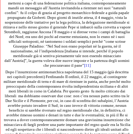
mettersi a capo di una federazione politica italiana, contemporaneamente
mandò un messaggio all’Austria invitandola a rientrare nei suoi “naturali
confini”: fu il colpo di grazia al progetto monarchico-federale a guida papale
propugnato da Gioberti. Dopo giorni di inutile attesa, il 4 maggio, vista la
sospensione delle trattative per la lega politica, la delegazione meridionale si
ritirava e nello stesso giorno il generale Pepe si imbarcò sulla corvetta a vapore
Stromboli, raggiunse Ancona l’8 maggio e si diresse verso i campi di battaglia
del Nord; era uno dei pochi ad esserne entusiasta, non lo erano nè i suoi
ufficiali sottoposti, nè tantomeno i soldati semplici perchè “come scrisse
Giuseppe Paladino: “Nel Sud non erano popolari nè la guerra, nè il
nazionalismo, nè l’indipendenza [italiana si intende, perché il popolo
meridionale già si sentiva pienamente tale non essendo minacciato
dall’Austria]”, la guerra voleva dire nuove imposte e la partenza degli uomini
che procuravano il pane”
[11]
Dopo l’insurrezione antimonarchica napoletana del 15 maggio (già descritta
nei capitoli precedenti) Ferdinando II ordinò, il 22 maggio, al contingente
militare meridionale di terra e di mare di rientrare in patria, anche perché molto
preoccupato della contemporanea rivolta indipendentista siciliana e di altri
moti liberali in corso in Calabria. Per questo gesto fu molto criticato dai
liberali ma dobbiamo osservare due cose: non c’era nessun patto scritto tra le
Due Sicilie e il Piemonte, per cui, in caso di sconfitta dei subalpini, l’Austria
avrebbe potuto invadere il Sud; in caso invece di vittoria comune, nessun
beneficio si sarebbe riversato sul regno meridionale che, in definitiva, ci
avrebbe rimesso uomini e denari in tutte e due le eventualità; in più il Re si
trovava a dover contemporaneamente domare una gravissima insurrezione che
minacciava di fargli perdere una parte importante del regno quale era la Sicilia
ed egli sospettava che i liberali si nascondessero dietro gli ideali unitari allo