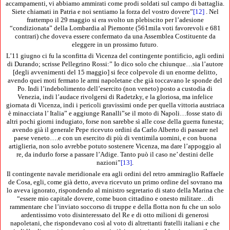
accampamenti, vi abbiamo ammirati come prodi soldati sul campo di battaglia.
Siete chiamati in Patria e noi sentiamo la forza del vostro dovere”
[12]
. Nel
frattempo il 29 maggio si era svolto un plebiscito per l’adesione
“condizionata” della Lombardia al Piemonte (561mila voti favorevoli e 681
contrari) che doveva essere confermato da una Assemblea Costituente da
eleggere in un prossimo futuro.
L’11 giugno ci fu la sconfitta di Vicenza del contingente pontificio, agli ordini
di Durando; scrisse Pellegrino Rossi:” Io dico solo che chiunque…sia l’autore
[degli avvenimenti del 15 maggio] si fece colpevole di un enorme delitto,
avendo quei moti fermato le armi napoletane che già toccavano le sponde del
Po. Indi l’indebolimento dell’esercito (non veneto) posto a custodia di
Venezia, indi l’audace rivolgersi di Radetzky, e la gloriosa, ma infelice
giornata di Vicenza, indi i pericoli gravissimi onde per quella vittoria austriaca
è minacciata l’ Italia” e aggiunge Ranalli”se il moto di Napoli…fosse stato di
altri pochi giorni indugiato, forse non sarebbe sì alle cose della guerra funesta;
avendo già il generale Pepe ricevuto ordini da Carlo Alberto di passare nel
paese veneto….e con un esercito di più di ventimila uomini, e con buona
artiglieria, non solo avrebbe potuto sostenere Vicenza, ma dare l’appoggio al
re, da indurlo forse a passare l’Adige. Tanto può il caso ne’ destini delle
nazioni”
[13]
.
Il contingente navale meridionale era agli ordini del retro ammiraglio Raffaele
de Cosa, egli, come già detto, aveva ricevuto un primo ordine del sovrano ma
lo aveva ignorato, rispondendo al ministro segretario di stato della Marina che
“essere mio capitale dovere, come buon cittadino e onesto militare…di
rammentare che l’inviato soccorso di truppe e della flotta non fu che un solo
ardentissimo voto disinteressato del Re e di otto milioni di generosi
napoletani, che rispondevano così al voto di altrettanti fratelli italiani e che