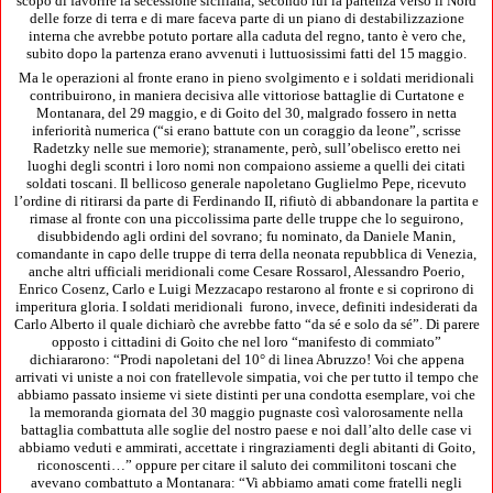
scopo di favorire la secessione siciliana; secondo lui la partenza verso il Nord
delle forze di terra e di mare faceva parte di un piano di destabilizzazione
interna che avrebbe potuto portare alla caduta del regno, tanto è vero che,
subito dopo la partenza erano avvenuti i luttuosissimi fatti del 15 maggio.
Ma le operazioni al fronte erano in pieno svolgimento e i soldati meridionali
contribuirono, in maniera decisiva alle vittoriose battaglie di Curtatone e
Montanara, del 29 maggio, e di Goito del 30, malgrado fossero in netta
inferiorità numerica (“si erano battute con un coraggio da leone”, scrisse
Radetzky nelle sue memorie); stranamente, però, sull’obelisco eretto nei
luoghi degli scontri i loro nomi non compaiono assieme a quelli dei citati
soldati toscani. Il bellicoso generale napoletano Guglielmo Pepe, ricevuto
l’ordine di ritirarsi da parte di Ferdinando II, rifiutò di abbandonare la partita e
rimase al fronte con una piccolissima parte delle truppe che lo seguirono,
disubbidendo agli ordini del sovrano; fu nominato, da Daniele Manin,
comandante in capo delle truppe di terra della neonata repubblica di Venezia,
anche altri ufficiali meridionali come Cesare Rossarol, Alessandro Poerio,
Enrico Cosenz, Carlo e Luigi Mezzacapo restarono al fronte e si coprirono di
imperitura gloria. I soldati meridionali furono, invece, definiti indesiderati da
Carlo Alberto il quale dichiarò che avrebbe fatto “da sé e solo da sé”. Di parere
opposto i cittadini di Goito che nel loro “manifesto di commiato”
dichiararono: “Prodi napoletani del 10° di linea Abruzzo! Voi che appena
arrivati vi uniste a noi con fratellevole simpatia, voi che per tutto il tempo che
abbiamo passato insieme vi siete distinti per una condotta esemplare, voi che
la memoranda giornata del 30 maggio pugnaste così valorosamente nella
battaglia combattuta alle soglie del nostro paese e noi dall’alto delle case vi
abbiamo veduti e ammirati, accettate i ringraziamenti degli abitanti di Goito,
riconoscenti…” oppure per citare il saluto dei commilitoni toscani che
avevano combattuto a Montanara: “Vi abbiamo amati come fratelli negli