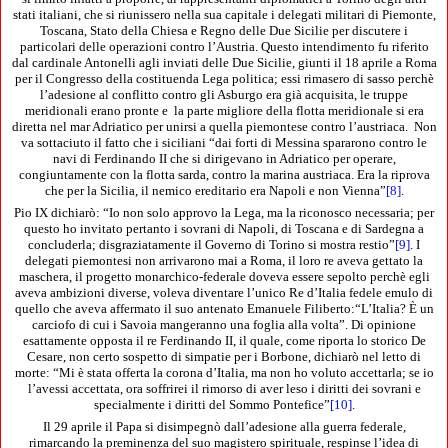
stati italiani, che si riunissero nella sua capitale i delegati militari di Piemonte,
Toscana, Stato della Chiesa e Regno delle Due Sicilie per discutere i
particolari delle operazioni contro l’Austria. Questo intendimento fu riferito
dal cardinale Antonelli agli inviati delle Due Sicilie, giunti il 18 aprile a Roma
per il Congresso della costituenda Lega politica; essi rimasero di sasso perchè
l’adesione al conflitto contro gli Asburgo era già acquisita, le truppe
meridionali erano pronte e la parte migliore della flotta meridionale si era
diretta nel mar Adriatico per unirsi a quella piemontese contro l’austriaca. Non
va sottaciuto il fatto che i siciliani “dai forti di Messina spararono contro le
navi di Ferdinando II che si dirigevano in Adriatico per operare,
congiuntamente con la flotta sarda, contro la marina austriaca. Era la riprova
che per la Sicilia, il nemico ereditario era Napoli e non Vienna”
[8]
.
Pio IX dichiarò: “Io non solo approvo la Lega, ma la riconosco necessaria; per
questo ho invitato pertanto i sovrani di Napoli, di Toscana e di Sardegna a
concluderla; disgraziatamente il Governo di Torino si mostra restio”
[9]
. I
delegati piemontesi non arrivarono mai a Roma, il loro re aveva gettato la
maschera, il progetto monarchico-federale doveva essere sepolto perchè egli
aveva ambizioni diverse, voleva diventare l’unico Re d’Italia fedele emulo di
quello che aveva affermato il suo antenato Emanuele Filiberto:“L’Italia? È un
carciofo di cui i Savoia mangeranno una foglia alla volta”. Di opinione
esattamente opposta il re Ferdinando II, il quale, come riporta lo storico De
Cesare, non certo sospetto di simpatie per i Borbone, dichiarò nel letto di
morte: “Mi è stata offerta la corona d’Italia, ma non ho voluto accettarla; se io
l’avessi accettata, ora soffrirei il rimorso di aver leso i diritti dei sovrani e
specialmente i diritti del Sommo Pontefice”
[10]
.
Il 29 aprile il Papa si disimpegnò dall’adesione alla guerra federale,
rimarcando la preminenza del suo magistero spirituale, respinse l’idea di