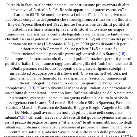
In realtà lo Statuto Albertino non era una costituzione più avanzata di altre,
prevedeva, all’articolo 5 :“Al Re solo appartiene il potere esecutivo” e
all’articolo 65 “Il Re nomina e revoca i ministri”, da ciò ne derivò una
debolezza congenita dei premier che si susseguirono a ritmo serrato fino alla
fine dell’epoca liberale nel 1922; inoltre l’estensione dei diritti politici ai
cittadini era limitatissima (gli aventi diritto al voto erano un’esigua
minoranza), scarsissima la centralità legislativa del parlamento tanto è vero
che dall’ascesa al potere di Cavour (4 novembre 1852) all’apertura del primo
parlamento unitario (18 febbraio 1861) , su 3000 giorni disponibili per il
dibattimento la Camera fu chiusa per ben 2145 e questo fu
“costituzionalmente “ possibile grazie agli articoli dello Statuto.
[18]
Comunque sia, lo stato sabaudo divenne il polo d’attrazione per tutti gli esuli
politici d’Italia, il cui numero raggiunse alla vigilia dell’unità un massimo di
50mila persone, essi furono “cooptati dalla classe dirigente subalpina,
arrivando ad occupare posti di rilievo nell’Università, nell’editoria, nel
giornalismo, nel parlamento, senza risparmiare l’esercito…numerosi gli
ufficiali integrati nell’esercito sardo…un quarto dell’organico
complessivo“
[19]
. “Torino diventa la Mecca degli italiani e in particolare di
una colonia di napoletani …saranno loro l’officina ideologica dello statalismo
piemontese, esteso poi, come in una guerra coloniale, a tutta la penisola
assoggettata con le armi. È il caso di Beltrando e Silvio Spaventa, Pasquale
Stanislao Mancini, Francesco de Sanctis, Ruggero Borghi, Angelo e Camillo
De Meis, i quali avranno un ruolo di primo piano nella conquista
sabauda”
[20]
. Gli esuli ricevevano dei sussidi dal governo piemontese ma per
essi il prezzo da pagare per queste “attenzioni” fu altissimo: abbandono degli
ideali repubblicani o federalisti e adesione al processo unitario monarchico-
centralista sotto la guida dei Savoia; così, sulle ceneri delle precedenti
associazioni con vari orientamenti programmatici, nacque il 1° agosto 1857 la