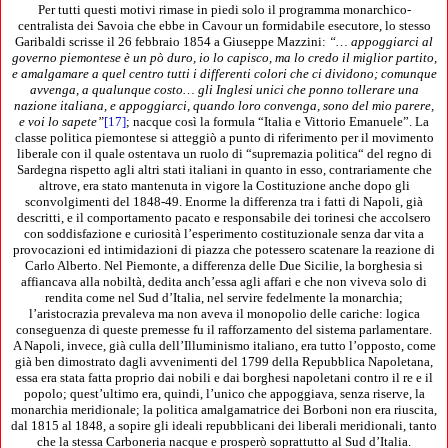
Per tutti questi motivi rimase in piedi solo il programma monarchico-
centralista dei Savoia che ebbe in Cavour un formidabile esecutore, lo stesso
Garibaldi scrisse il 26 febbraio 1854 a Giuseppe Mazzini:
“… appoggiarci al
governo piemontese è un pò duro, io lo capisco, ma lo credo il miglior partito,
e amalgamare a quel centro tutti i differenti colori che ci dividono; comunque
avvenga, a qualunque costo… gli Inglesi unici che ponno tollerare una
nazione italiana, e appoggiarci, quando loro convenga, sono del mio parere,
e voi lo sapete”
[17]
; nacque così la formula “Italia e Vittorio Emanuele”. La
classe politica piemontese si atteggiò a punto di riferimento per il movimento
liberale con il quale ostentava un ruolo di “supremazia politica“ del regno di
Sardegna rispetto agli altri stati italiani in quanto in esso, contrariamente che
altrove, era stato mantenuta in vigore la Costituzione anche dopo gli
sconvolgimenti del 1848-49. Enorme la differenza tra i fatti di Napoli, già
descritti, e il comportamento pacato e responsabile dei torinesi che accolsero
con soddisfazione e curiosità l’esperimento costituzionale senza dar vita a
provocazioni ed intimidazioni di piazza che potessero scatenare la reazione di
Carlo Alberto. Nel Piemonte, a differenza delle Due Sicilie, la borghesia si
affiancava alla nobiltà, dedita anch’essa agli affari e che non viveva solo di
rendita come nel Sud d’Italia, nel servire fedelmente la monarchia;
l’aristocrazia prevaleva ma non aveva il monopolio delle cariche: logica
conseguenza di queste premesse fu il rafforzamento del sistema parlamentare.
A Napoli, invece, già culla dell’Illuminismo italiano, era tutto l’opposto, come
già ben dimostrato dagli avvenimenti del 1799 della Repubblica Napoletana,
essa era stata fatta proprio dai nobili e dai borghesi napoletani contro il re e il
popolo; quest’ultimo era, quindi, l’unico che appoggiava, senza riserve, la
monarchia meridionale; la politica amalgamatrice dei Borboni non era riuscita,
dal 1815 al 1848, a sopire gli ideali repubblicani dei liberali meridionali, tanto
che la stessa Carboneria nacque e prosperò soprattutto al Sud d’Italia.