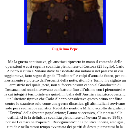
Guglielmo Pepe.
Ma la guerra continuava, gli austriaci ripresero in mano il comando delle
operazioni e così seguì la sconfitta piemontese di Custoza (23 luglio). Carlo
Alberto si ritirò a Milano dove fu assediato dai milanesi nel palazzo in cui
soggiornava, fatto segno di grida “Traditore!” e colpi d’arma da fuoco, per cui,
mestamente e protetto dall’oscurità della notte, ritornò a Torino. Fu siglato un
armistizio nel quale, però, non si faceva nessun cenno al Granducato di
Toscana, i cui uomini avevano combattuto fino all’ultimo con i piemontesi e
la cui integrità territoriale era quindi in balia dell’Austria vincitrice, questa fu
un’ulteriore riprova che Carlo Alberto considerava questo primo conflitto
contro lo straniero solo come una guerra dinastica, gli altri italiani servivano
solo per i suoi scopi egoistici. Radetzky rientrò a Milano accolto da grida di
“Evviva” della festante popolazione; l’anno successivo, alla ripresa delle
ostilità, ci fu la definitiva sconfitta piemontese di Novara (3 marzo 1849).
Scrisse Gramsci nell’opera “Il Risorgimento”: “La politica incerta, ambigua,
timida e nello stesso tempo avventata dei partiti di destra piemontesi fu la