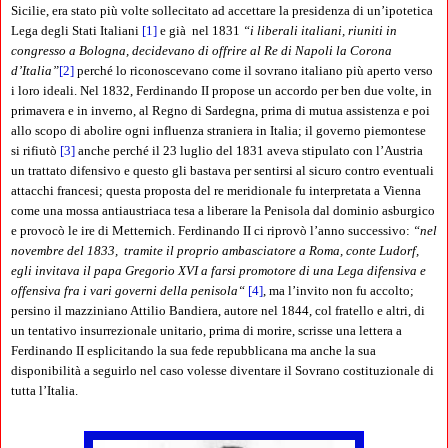
Sicilie, era stato più volte sollecitato ad accettare la presidenza di un’ipotetica
Lega degli Stati Italiani
[1]
e già nel 1831
“i liberali italiani, riuniti in
congresso a Bologna, decidevano di offrire al Re di Napoli la Corona
d’Italia”
[2]
perché lo riconoscevano come il sovrano italiano più aperto verso
i loro ideali. Nel 1832, Ferdinando II propose un accordo per ben due volte, in
primavera e in inverno, al Regno di Sardegna, prima di mutua assistenza e poi
allo scopo di abolire ogni influenza straniera in Italia; il governo piemontese
si rifiutò
[3]
anche perché il 23 luglio del 1831 aveva stipulato con l’Austria
un trattato difensivo e questo gli bastava per sentirsi al sicuro contro eventuali
attacchi francesi; questa proposta del re meridionale fu interpretata a Vienna
come una mossa antiaustriaca tesa a liberare la Penisola dal dominio asburgico
e provocò le ire di Metternich. Ferdinando II ci riprovò l’anno successivo:
“nel
novembre del 1833, tramite il proprio ambasciatore a Roma, conte Ludorf,
egli invitava il papa Gregorio XVI a farsi promotore di una Lega difensiva e
offensiva fra i vari governi della penisola“
[4]
, ma l’invito non fu accolto;
persino il mazziniano Attilio Bandiera, autore nel 1844, col fratello e altri, di
un tentativo insurrezionale unitario, prima di morire, scrisse una lettera a
Ferdinando II esplicitando la sua fede repubblicana ma anche la sua
disponibilità a seguirlo nel caso volesse diventare il Sovrano costituzionale di
tutta l’Italia.