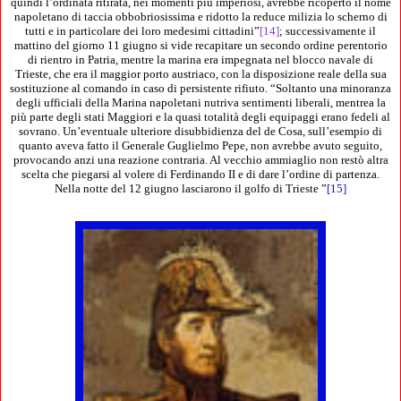
quindi l’ordinata ritirata, nei momenti più imperiosi, avrebbe ricoperto il nome
napoletano di taccia obbobriosissima e ridotto la reduce milizia lo scherno di
tutti e in particolare dei loro medesimi cittadini”
[14]
; successivamente il
mattino del giorno 11 giugno si vide recapitare un secondo ordine perentorio
di rientro in Patria, mentre la marina era impegnata nel blocco navale di
Trieste, che era il maggior porto austriaco, con la disposizione reale della sua
sostituzione al comando in caso di persistente rifiuto. “Soltanto una minoranza
degli ufficiali della Marina napoletani nutriva sentimenti liberali, mentrea la
più parte degli stati Maggiori e la quasi totalità degli equipaggi erano fedeli al
sovrano. Un’eventuale ulteriore disubbidienza del de Cosa, sull’esempio di
quanto aveva fatto il Generale Guglielmo Pepe, non avrebbe avuto seguito,
provocando anzi una reazione contraria. Al vecchio ammiaglio non restò altra
scelta che piegarsi al volere di Ferdinando II e di dare l’ordine di partenza.
Nella notte del 12 giugno lasciarono il golfo di Trieste ”
[15]