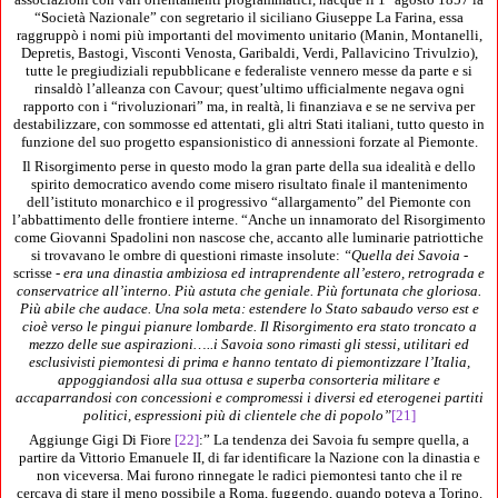
“Società Nazionale” con segretario il siciliano Giuseppe La Farina, essa
raggruppò i nomi più importanti del movimento unitario (Manin, Montanelli,
Depretis, Bastogi, Visconti Venosta, Garibaldi, Verdi, Pallavicino Trivulzio),
tutte le pregiudiziali repubblicane e federaliste vennero messe da parte e si
rinsaldò l’alleanza con Cavour; quest’ultimo ufficialmente negava ogni
rapporto con i “rivoluzionari” ma, in realtà, li finanziava e se ne serviva per
destabilizzare, con sommosse ed attentati, gli altri Stati italiani, tutto questo in
funzione del suo progetto espansionistico di annessioni forzate al Piemonte.
Il Risorgimento perse in questo modo la gran parte della sua idealità e dello
spirito democratico avendo come misero risultato finale il mantenimento
dell’istituto monarchico e il progressivo “allargamento” del Piemonte con
l’abbattimento delle frontiere interne. “Anche un innamorato del Risorgimento
come Giovanni Spadolini non nascose che, accanto alle luminarie patriottiche
si trovavano le ombre di questioni rimaste insolute:
“Quella dei Savoia
-
scrisse -
era una dinastia ambiziosa ed intraprendente all’estero, retrograda e
conservatrice all’interno. Più astuta che geniale. Più fortunata che gloriosa.
Più abile che audace. Una sola meta: estendere lo Stato sabaudo verso est e
cioè verso le pingui pianure lombarde. Il Risorgimento era stato troncato a
mezzo delle sue aspirazioni…..i Savoia sono rimasti gli stessi, utilitari ed
esclusivisti piemontesi di prima e hanno tentato di piemontizzare l’Italia,
appoggiandosi alla sua ottusa e superba consorteria militare e
accaparrandosi con concessioni e compromessi i diversi ed eterogenei partiti
politici, espressioni più di clientele che di popolo”
[21]
Aggiunge Gigi Di Fiore
[22]
:” La tendenza dei Savoia fu sempre quella, a
partire da Vittorio Emanuele II, di far identificare la Nazione con la dinastia e
non viceversa. Mai furono rinnegate le radici piemontesi tanto che il re
cercava di stare il meno possibile a Roma, fuggendo, quando poteva a Torino.