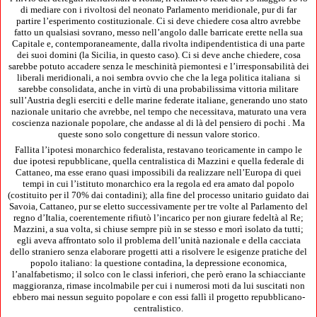
di mediare con i rivoltosi del neonato Parlamento meridionale, pur di far
partire l’esperimento costituzionale. Ci si deve chiedere cosa altro avrebbe
fatto un qualsiasi sovrano, messo nell’angolo dalle barricate erette nella sua
Capitale e, contemporaneamente, dalla rivolta indipendentistica di una parte
dei suoi domini (la Sicilia, in questo caso). Ci si deve anche chiedere, cosa
sarebbe potuto accadere senza le meschinità piemontesi e l’irresponsabilità dei
liberali meridionali, a noi sembra ovvio che che la lega politica italiana si
sarebbe consolidata, anche in virtù di una probabilissima vittoria militare
sull’Austria degli eserciti e delle marine federate italiane, generando uno stato
nazionale unitario che avrebbe, nel tempo che necessitava, maturato una vera
coscienza nazionale popolare, che andasse al di là del pensiero di pochi . Ma
queste sono solo congetture di nessun valore storico.
Fallita l’ipotesi monarchico federalista, restavano teoricamente in campo le
due ipotesi repubblicane, quella centralistica di Mazzini e quella federale di
Cattaneo, ma esse erano quasi impossibili da realizzare nell’Europa di quei
tempi in cui l’istituto monarchico era la regola ed era amato dal popolo
(costituito per il 70% dai contadini); alla fine del processo unitario guidato dai
Savoia, Cattaneo, pur se eletto successivamente per tre volte al Parlamento del
regno d’Italia, coerentemente rifiutò l’incarico per non giurare fedeltà al Re;
Mazzini, a sua volta, si chiuse sempre più in se stesso e morì isolato da tutti;
egli aveva affrontato solo il problema dell’unità nazionale e della cacciata
dello straniero senza elaborare progetti atti a risolvere le esigenze pratiche del
popolo italiano: la questione contadina, la depressione economica,
l’analfabetismo; il solco con le classi inferiori, che però erano la schiacciante
maggioranza, rimase incolmabile per cui i numerosi moti da lui suscitati non
ebbero mai nessun seguito popolare e con essi fallì il progetto repubblicano-
centralistico.