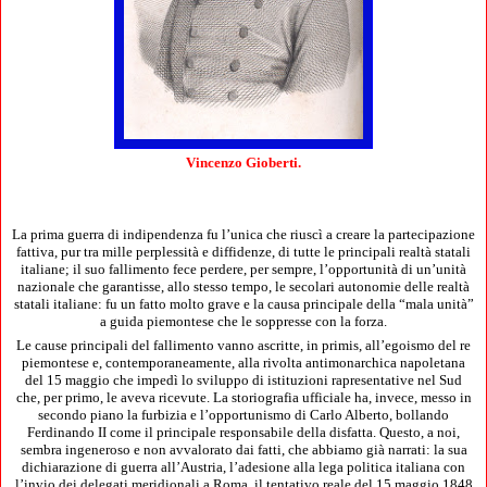
Vincenzo Gioberti.
La prima guerra di indipendenza fu l’unica che riuscì a creare la partecipazione
fattiva, pur tra mille perplessità e diffidenze, di tutte le principali realtà statali
italiane; il suo fallimento fece perdere, per sempre, l’opportunità di un’unità
nazionale che garantisse, allo stesso tempo, le secolari autonomie delle realtà
statali italiane: fu un fatto molto grave e la causa principale della “mala unità”
a guida piemontese che le soppresse con la forza.
Le cause principali del fallimento vanno ascritte, in primis, all’egoismo del re
piemontese e, contemporaneamente, alla rivolta antimonarchica napoletana
del 15 maggio che impedì lo sviluppo di istituzioni rapresentative nel Sud
che, per primo, le aveva ricevute. La storiografia ufficiale ha, invece, messo in
secondo piano la furbizia e l’opportunismo di Carlo Alberto, bollando
Ferdinando II come il principale responsabile della disfatta. Questo, a noi,
sembra ingeneroso e non avvalorato dai fatti, che abbiamo già narrati: la sua
dichiarazione di guerra all’Austria, l’adesione alla lega politica italiana con
l’invio dei delegati meridionali a Roma, il tentativo reale del 15 maggio 1848