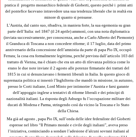
pratica il progetto monarchico federale di Gioberti, questo perchè i primi atti
del pontefice facevano intravedere una sua tendenza liberale che in realtà era
minore di quanto si pensasse.
L’Austria, dal canto suo, ribadiva, in maniera forte, la sua egemonia su gran
parte dell’Italia: nel 1847 (il 24 aprile) ammonì, con una nota diplomatica
(inviata successivamente, per conoscenza, anche a Carlo Alberto del Piemonte)
il Granduca di Toscana a non concedere riforme; il 17 luglio, data del primo
anniversario della concessione dell’amnistia da parte di papa Pio IX, occupò
Ferrara; la cosa era formalmente legittima, perché prevista dall’articolo 103 del
trattato di Vienna, ma è chiaro che era un atto di rilevanza politica come lo
erano le due note inviate il 2 agosto alle potenze firmatarie dei trattati del
1815 in cui si denunciavano i fermenti liberali in Italia. In questo gioco di
supremazia politica si innestò l’Inghilterra che mandò in missione, in autunno,
presso le Corti italiane, Lord Minto per intimorire l’Austria e farsi garante
dell’appoggio inglese a tentativi di riforme liberali e dei principi di
nazionalità italiani. La risposta degli Asburgo fu l’occupazione militare dei
ducati di Modena e Parma, stringendo così da vicino la Toscana e lo Stato
della Chiesa.
Ma già ad agosto , papa Pio IX, sull’onda delle idee federaliste del Gioberti
espresse nel libro “Il Primato morale e civile degli italiani”, aveva preso
l’iniziativa, cominciando a sondare l’adesione d’alcuni sovrani italiani al